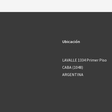
o
r
M
e
s
s
Ubicación
a
g
LAVALLE 1334 Primer Piso
e
CABA (1048)
*
ARGENTINA