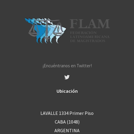
e
s
s
a
g
e
*
¡Encuéntranos en Twitter!
Ubicación
LAVALLE 1334 Primer Piso
CABA (1048)
ARGENTINA