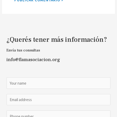
¿Querés tener más información?
Envía tus consultas
info@flamasociacion.org
N
a
m
E
e
m
*
a
P